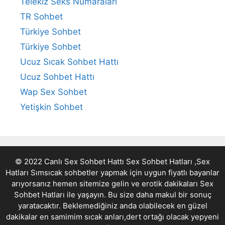
Telekız Seks Numaraları
TR Sohbet
Türkiye Sohbet
Türkiye Sohbet
Ucuz Sıcak Sohbet Hattı
Ucuz Sohbet Hattı
Wap Sex Sohbet
Yetişkin Sohbet
© 2022 Canlı Sex Sohbet Hattı Sex Sohbet Hatları ,Sex
Hatları Sımsıcak sohbetler yapmak için uygun fiyatlı bayanlar
arıyorsanız hemen sitemize gelin ve erotik dakikaları
Sex
Sohbet Hatları
ile yaşayın. Bu size daha makul bir sonuç
yaratacaktır. Beklemediğiniz anda olabilecek en güzel
dakikalar en samimim sıcak anları,dert ortağı olacak yepyeni