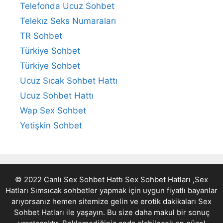
Telefonda Ucuz Sohbet
Telekız Seks Numaraları
TR Sohbet
Türkiye Sohbet
Türkiye Sohbet
Ucuz Sıcak Sohbet Hattı
Ucuz Sohbet Hattı
Wap Sex Sohbet
Yetişkin Sohbet
© 2022 Canlı Sex Sohbet Hattı Sex Sohbet Hatları ,Sex
Hatları Sımsıcak sohbetler yapmak için uygun fiyatlı bayanlar
arıyorsanız hemen sitemize gelin ve erotik dakikaları
Sex
Sohbet Hatları
ile yaşayın. Bu size daha makul bir sonuç