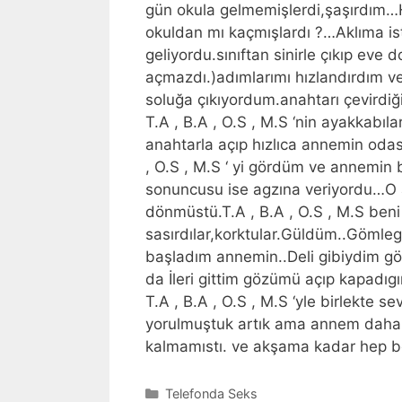
gün okula gelmemişlerdi,şaşırdım…
okuldan mı kaçmışlardı ?…Aklıma is
geliyordu.sınıftan sinirle çıkıp eve
açmazdı.)adımlarımı hızlandırdım v
soluğa çıkıyordum.anahtarı çevirdi
T.A , B.A , O.S , M.S ‘nin ayakkabıl
anahtarla açıp hızlıca annemin oda
, O.S , M.S ‘ yi gördüm ve annemin b
sonuncusu ise agzına veriyordu…O
dönmüstü.T.A , B.A , O.S , M.S beni
sasırdılar,korktular.Güldüm..Gömlegi
başladım annemin..Deli gibiydim gö
da İleri gittim gözümü açıp kapadı
T.A , B.A , O.S , M.S ‘yle birlekte s
yorulmuştuk artık ama annem daha f
kalmamıstı. ve akşama kadar hep be
Kategoriler
Telefonda Seks