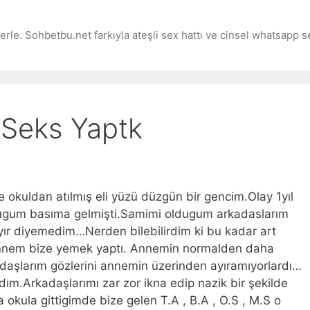
zlerle. Sohbetbu.net farkıyla ateşli sex hattı ve cinsel whatsapp 
 Seks Yaptk
ve okuldan atılmış eli yüzü düzgün bir gencim.Olay 1yıl
tugum basıma gelmişti.Samimi oldugum arkadaslarım
ayır diyemedim…Nerden bilebilirdim ki bu kadar art
, annem bize yemek yaptı. Annemin normalden daha
aşlarım gözlerini annemin üzerinden ayıramıyorlardı…
ım.Arkadaşlarımı zar zor ikna edip nazik bir şekilde
 okula gittigimde bize gelen T.A , B.A , O.S , M.S o