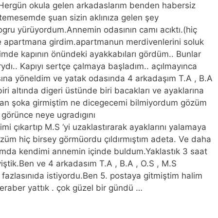
Hergün okula gelen arkadaslarım benden habersiz
temesemde şuan sizin aklınıza gelen şey
 dogru yürüyordum.Annemin odasının camı acıktı.(hiç
e apartmana girdim.apartmanun merdivenlerini soluk
ğimde kapının önündeki ayakkabıları gördüm.. Bunlar
arydı.. Kapıyı sertçe çalmaya başladım.. açılmayınca
sına yöneldim ve yatak odasında 4 arkadaşım T.A , B.A
iri altında digeri üstünde biri bacakları ve ayaklarına
 an şoka girmiştim ne dicegecemi bilmiyordum gözüm
 görünce neye ugradıgını
mi çıkartıp M.S ‘yi uzaklastırarak ayaklarını yalamaya
züm hiç birsey görmüordu çıldırmıştım adeta. Ve daha
gımda kendimi annemin içinde buldum.Yaklastık 3 saat
eviştik.Ben ve 4 arkadasım T.A , B.A , O.S , M.S
azlasınıda istiyordu.Ben 5. postaya gitmiştim halim
raber yattık . çok güzel bir gündü …