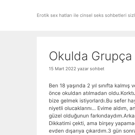
İçeriğe
atla
Erotik sex hatları ile cinsel seks sohbetleri si
Okulda Grupça
15 Mart 2022
yazar
sohbet
Ben 18 yaşında 2 yıl sınıfta kalmış 
önce okuldan atılmadan oldu.Kork
bize gelmek istiyorlardı.Bu sefer h
niyetli olucaklarını… Evime aldım
güzel olduğunun farkındaydım.Arkad
Dikkatimi çekti, ama birşey yapamad
evden dışarıya çıkardım.3 gün sonra