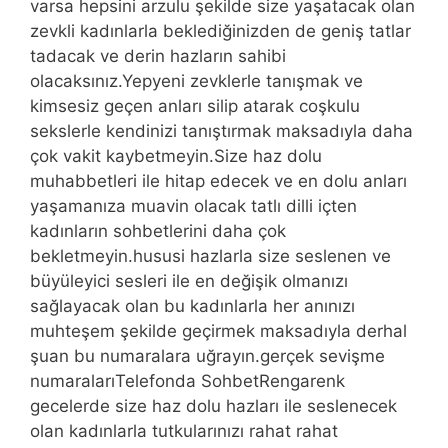
varsa hepsini arzulu şekilde size yaşatacak olan
zevkli kadınlarla beklediğinizden de geniş tatlar
tadacak ve derin hazların sahibi
olacaksınız.Yepyeni zevklerle tanışmak ve
kimsesiz geçen anları silip atarak coşkulu
sekslerle kendinizi tanıştırmak maksadıyla daha
çok vakit kaybetmeyin.Size haz dolu
muhabbetleri ile hitap edecek ve en dolu anları
yaşamanıza muavin olacak tatlı dilli içten
kadınların sohbetlerini daha çok
bekletmeyin.hususi hazlarla size seslenen ve
büyüleyici sesleri ile en değişik olmanızı
sağlayacak olan bu kadınlarla her anınızı
muhteşem şekilde geçirmek maksadıyla derhal
şuan bu numaralara uğrayın.gerçek sevişme
numaralarıTelefonda SohbetRengarenk
gecelerde size haz dolu hazları ile seslenecek
olan kadınlarla tutkularınızı rahat rahat