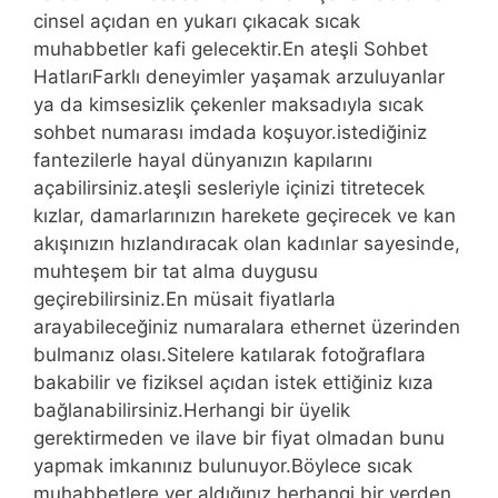
cinsel açıdan en yukarı çıkacak sıcak
muhabbetler kafi gelecektir.En ateşli Sohbet
HatlarıFarklı deneyimler yaşamak arzuluyanlar
ya da kimsesizlik çekenler maksadıyla sıcak
sohbet numarası imdada koşuyor.istediğiniz
fantezilerle hayal dünyanızın kapılarını
açabilirsiniz.ateşli sesleriyle içinizi titretecek
kızlar, damarlarınızın harekete geçirecek ve kan
akışınızın hızlandıracak olan kadınlar sayesinde,
muhteşem bir tat alma duygusu
geçirebilirsiniz.En müsait fiyatlarla
arayabileceğiniz numaralara ethernet üzerinden
bulmanız olası.Sitelere katılarak fotoğraflara
bakabilir ve fiziksel açıdan istek ettiğiniz kıza
bağlanabilirsiniz.Herhangi bir üyelik
gerektirmeden ve ilave bir fiyat olmadan bunu
yapmak imkanınız bulunuyor.Böylece sıcak
muhabbetlere yer aldığınız herhangi bir yerden